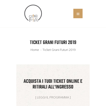
HOME
TICKET GRANI FUTURI 2019
COS’È
EVENTI
Home
Ticket Grani Futuri 2019
IL MANIFESTO
SOCIALE
NEWS
ADERISCI
ACQUISTA I TUOI TICKET ONLINE E
CONTATTI
RITIRALI ALL'INGRESSO
[ LEGGI IL PROGRAMMA ]