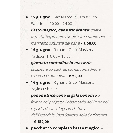
15 giugno
• San Marco in Lamis, Vico
Palude • h 20.00 – 24.00
l’atto magico, cena itinerante
: chef e
fornai interpretano l’undicesimo punto del
manifesto futurista del pane
– € 50,00
16 giugno
• Rignano G.co, Masseria
Paglicci • h 8.00 – 16.00
giornata contadina in masseria
colazione contadina, pic nic contadino e
merenda contadina
–
€ 50,00
16 giugno
• Rignano G.co, Masseria
Paglicci • h 20.30
panenutrice cena di gala benefica
a
favore del progetto Laboratorio del Pane nel
reparto di Oncologia Pediatrica
dell’Ospedale Casa Sollievo della Sofferenza
–
€ 150,00
pacchetto completo l’atto magico +